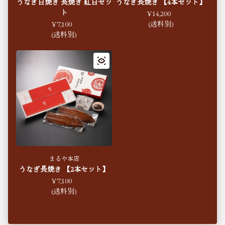
うなぎ白焼き 長焼き 紅白セッ
うなぎ長焼き 【4本セット】
ト
通常価格
¥14,200
通常価格
¥7,100
(送料別)
(送料別)
まるや本店
うなぎ長焼き 【2本セット】
通常価格
¥7,100
(送料別)