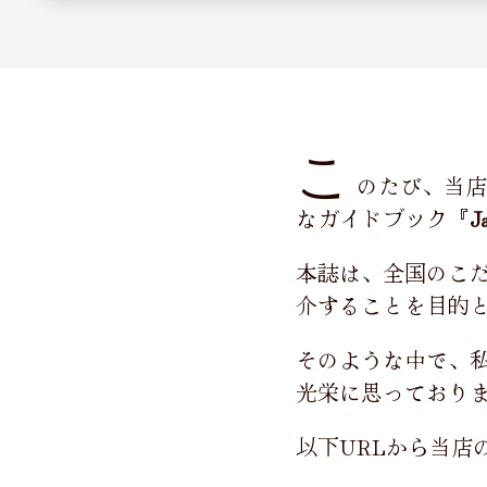
こ
のたび、当店
なガイドブック『
J
本誌は、全国のこ
介することを目的
そのような中で、
光栄に思っており
以下URLから当店