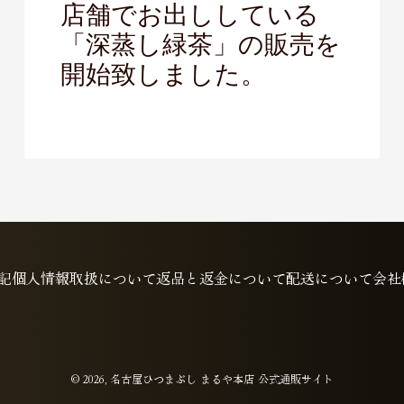
店舗でお出ししている
「深蒸し緑茶」の販売を
開始致しました。
記
個人情報取扱について
返品と返金について
配送について
会社
© 2026,
名古屋ひつまぶし まるや本店 公式通販サイト